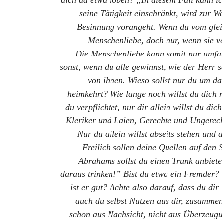
dich da etwa loben? „In diesem Fall kann i
seine Tätigkeit einschränkt, wird zur W
Besinnung vorangeht. Wenn du vom gleich
Menschenliebe, doch nur, wenn sie v
Die Menschenliebe kann somit nur umfass
sonst, wenn du alle gewinnst, wie der Herr s
von ihnen. Wieso sollst nur du um da
heimkehrt? Wie lange noch willst du dich
du verpflichtet, nur dir allein willst du 
Kleriker und Laien, Gerechte und Ungerecht
Nur du allein willst abseits stehen und 
Freilich sollen deine Quellen auf den
Abrahams sollst du einen Trunk anbiete
daraus trinken!” Bist du etwa ein Fremder? W
ist er gut? Achte also darauf, dass du dir
auch du selbst Nutzen aus dir, zusamme
schon aus Nachsicht, nicht aus Überzeugun