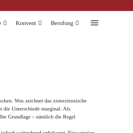
e
Konvent
Berufung
tocken. Was zeichnet das zisterziensische
n die Unterschiede marginal. Als
lbe Grundlage – nämlich die Regel
s jedoch weitgehend unbekannt. Eine einzige