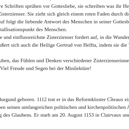
hre Schriften sprühen vor Gottesliebe, sie schreiben was ihr He
Zisterzienser. Sie zieht sich gleich einem roten Faden durch d
auf folgt die liebende Antwort des Menschen in seiner Gottes
tallisationspunkt des Menschen.
 und einflussreichste Zisterzienser fordert auf, in die Wunde
ert sich auch die Heilige Gertrud von Helfta, indem sie die
lauben, das Fühlen und Denken verschiedener Zisterzienserinne
. Viel Freude und Segen bei der Minilektüre!
gund geboren. 1112 trat er in das Reformkloster Cîteaux ei
n seinen umfangreichen politischen und kirchenpolitischen Ak
ng des Glaubens. Er starb am 20. August 1153 in Clairvaux u