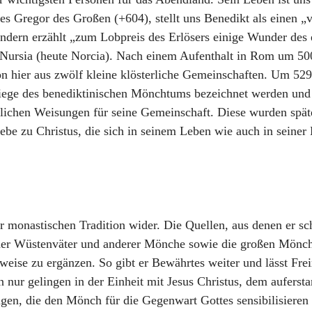
tes Gregor des Großen (+604), stellt uns Benedikt als einen „
 sondern erzählt „zum Lobpreis des Erlösers einige Wunder de
Nursia (heute Norcia). Nach einem Aufenthalt in Rom um 500
r von hier aus zwölf kleine klösterliche Gemeinschaften. Um 52
iege des benediktinischen Mönchtums bezeichnet werden und 
tlichen Weisungen für seine Gemeinschaft. Diese wurden spät
ebe zu Christus, die sich in seinem Leben wie auch in seiner 
der monastischen Tradition wider. Die Quellen, aus denen er 
 der Wüstenväter und anderer Mönche sowie die großen Mönchs
weise zu ergänzen. So gibt er Bewährtes weiter und lässt Fre
 nur gelingen in der Einheit mit Jesus Christus, dem aufers
gen, die den Mönch für die Gegenwart Gottes sensibilisieren 