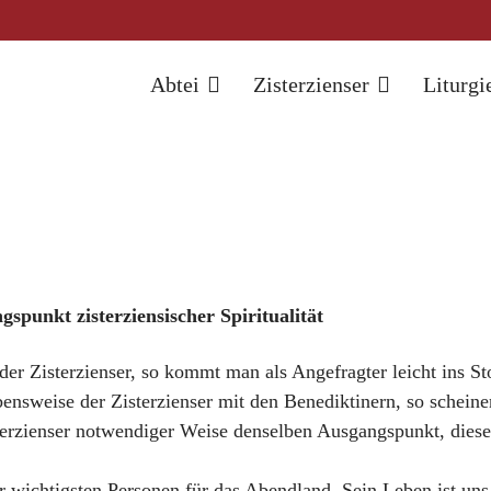
Abtei
Zisterzienser
Liturgi
spunkt zisterziensischer Spiritualität
 der Zisterzienser, so kommt man als Angefragter leicht ins S
ensweise der Zisterzienser mit den Benediktinern, so scheine
terzienser notwendiger Weise denselben Ausgangspunkt, diese
r wichtigsten Personen für das Abendland. Sein Leben ist un