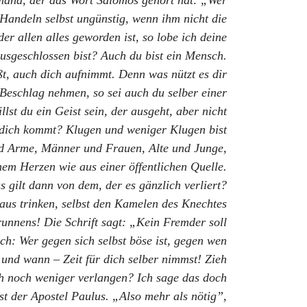
emand, der das Wort Salomos gehört hat: „Wer
s Handeln selbst ungünstig, wenn ihm nicht die
er allen alles geworden ist, so lobe ich deine
usgeschlossen bist? Auch du bist ein Mensch.
t, auch dich aufnimmt. Denn was nützt es dir
n Beschlag nehmen, so sei auch du selber einer
st du ein Geist sein, der ausgeht, aber nicht
n dich kommt? Klugen und weniger Klugen bist
 und Arme, Männer und Frauen, Alte und Junge,
nem Herzen wie aus einer öffentlichen Quelle.
as gilt dann von dem, der es gänzlich verliert?
raus trinken, selbst den Kamelen des Knechtes
unnens! Die Schrift sagt: „Kein Fremder soll
ch: Wer gegen sich selbst böse ist, gegen wen
n und wann – Zeit für dich selber nimmst! Zieh
ch noch weniger verlangen? Ich sage das doch
st der Apostel Paulus. „Also mehr als nötig”,