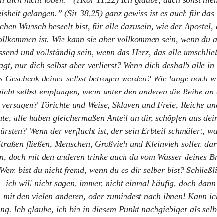
ch dich nicht loben.” (1Kor 11,22) Ich glaube, auch sonst ni
eisheit gelangen.” (Sir 38,25) ganz gewiss ist es auch für da
en Wunsch beseelt bist, für alle dazusein, wie der Apostel, d
ollkommen ist. Wie kann sie aber vollkommen sein, wenn du a
end und vollständig sein, wenn das Herz, das alle umschließ
agt, nur dich selbst aber verlierst? Wenn dich deshalb alle i
s Geschenk deiner selbst betrogen werden? Wie lange noch will
 nicht selbst empfangen, wenn unter den anderen die Reihe a
dich versagen? Törichte und Weise, Sklaven und Freie, Reiche
e, alle haben gleichermaßen Anteil an dir, schöpfen aus dei
dürsten? Wenn der verflucht ist, der sein Erbteil schmälert, w
 Straßen fließen, Menschen, Großvieh und Kleinvieh sollen da
n, doch mit den anderen trinke auch du vom Wasser deines Br
em bist du nicht fremd, wenn du es dir selber bist? Schließli
 – ich will nicht sagen, immer, nicht einmal häufig, doch dan
n mit den vielen anderen, oder zumindest nach ihnen! Kann i
g. Ich glaube, ich bin in diesem Punkt nachgiebiger als selb