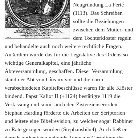
Neugründung La Ferté
(1113). Das Schreiben
sollte die Beziehungen
zwischen dem Mutter- und
dem Tochterkloster regeln
und behandelte auch noch weitere rechtliche Fragen.
Außerdem wurde das für die Legislative des Ordens so
wichtige Generalkapitel, eine jährliche
Äbteversammlung, geschaffen. Dieser Versammlung
stand der Abt von Cîteaux vor und die darin
verabschiedeten Kapitelbeschlüsse waren für alle Klöster
bindend. Papst Kalixt II (+1124) bestätigte 1119 die
Verfassung und somit auch den Zisterzienserorden.
Stephan Harding förderte die Arbeiten der Scriptorien
und leitete eine Bibelrevision, zu welcher sogar Rabbiner
zu Rate gezogen wurden (Stephansbibel). Auch ließ er
damals authentisch geltende Texte zur Gestaltung des