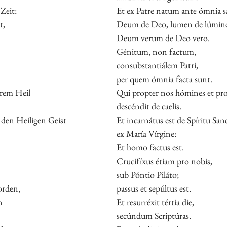
Zeit:
Et ex Patre natum ante ómnia s
t,
Deum de Deo, lumen de lúmine
Deum verum de Deo vero.
Génitum, non factum,
consubstantiálem Patri,
per quem ómnia facta sunt.
rem Heil
Qui propter nos hómines et pr
descéndit de caelis.
den Heiligen Geist
Et incarnátus est de Spíritu San
ex María Vírgine:
Et homo factus est.
Crucifíxus étiam pro nobis,
sub Póntio Piláto;
orden,
passus et sepúltus est.
n
Et resurréxit tértia die,
secúndum Scriptúras.