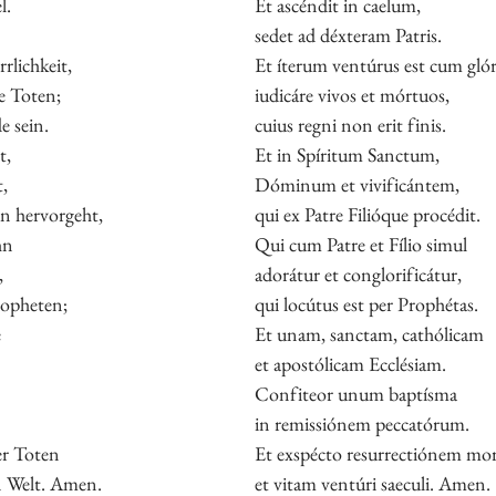
l.
Et ascéndit in caelum,
sedet ad déxteram Patris.
lichkeit,
Et íterum ventúrus est cum glór
e Toten;
iudicáre vivos et mórtuos,
e sein.
cuius regni non erit finis.
t,
Et in Spíritum Sanctum,
,
Dóminum et vivificántem,
n hervorgeht,
qui ex Patre Filióque procédit.
hn
Qui cum Patre et Fílio simul
,
adorátur et conglorificátur,
ropheten;
qui locútus est per Prophétas.
e
Et unam, sanctam, cathólicam
et apostólicam Ecclésiam.
Confiteor unum baptísma
in remissiónem peccatórum.
er Toten
Et exspécto resurrectiónem mo
 Welt. Amen.
et vitam ventúri saeculi. Amen.