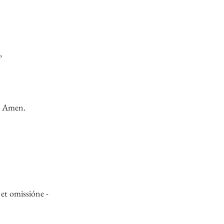
,
e. Amen.
 et omissióne -