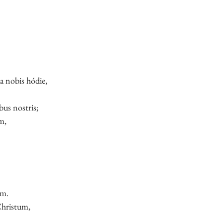
 nobis hódie,
bus nostris;
m,
um.
hristum,