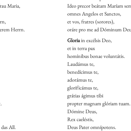
frau Maria,
Ideo precor beátam Maríam se
omnes Angelos et Sanctos,
rn,
et vos, fratres (sorores),
serem Herrn.
oráre pro me ad Dóminum De
Gloria
in excélsis Deo,
et in terra pax
homínibus bonae voluntátis.
Laudámus te,
benedícimus te,
adorámus te,
glorificámus te,
grátias ágimus tibi
.
propter magnam glóriam tuam.
Dómine Deus,
Rex caeléstis,
das All.
Deus Pater omnípotens.