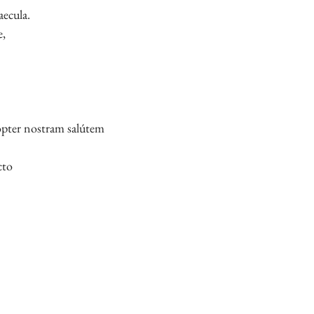
aecula.
,
opter nostram salútem
cto