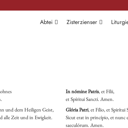
Abtei
Zisterzienser
Liturgi
Sohnes
In nómine Patris
, et Fílii,
.
et Spíritui Sancti. Amen.
n und dem Heiligen Geist,
Glória Patri
, et Fílio, et Spirítui
 alle Zeit und in Ewigkeit.
Sicut erat in princípio, et nunc 
saeculórum. Amen.