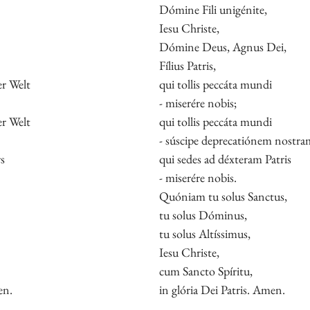
Dómine Fili unigénite,
Iesu Christe,
Dómine Deus, Agnus Dei,
Fílius Patris,
r Welt
qui tollis peccáta mundi
- miserére nobis;
r Welt
qui tollis peccáta mundi
- súscipe deprecatiónem nostra
s
qui sedes ad déxteram Patris
- miserére nobis.
Quóniam tu solus Sanctus,
tu solus Dóminus,
tu solus Altíssimus,
Iesu Christe,
cum Sancto Spíritu,
en.
in glória Dei Patris. Amen.