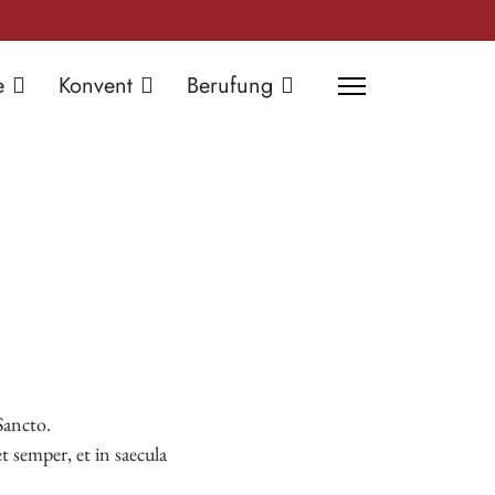
e
Konvent
Berufung
 Sancto.
et semper, et in saecula