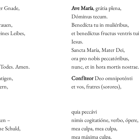
der Gnade,
Ave María
, grátia plena,
Dóminus tecum.
rauen,
Benedícta tu in muliéribus,
ines Leibes,
et benedíctus fructus ventris tui
Iesus.
Sancta María, Mater Dei,
ora pro nobis peccatóribus,
s Todes. Amen.
nunc, et in hora mortis nostra
tigen,
Confíteor
Deo omnipoténti
ern,
et vos, fratres (sorores),
quia peccávi
ken –
nimis cogitatióne, verbo, ópere,
e Schuld,
mea culpa, mea culpa,
mea máxima culpa.