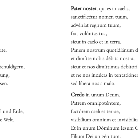
Pater noster
, qui es in caelis,
sanctificétur nomen tuum,
advéniat regnum tuum,
fiat volúntas tua,
sicut in caelo et in terra.
ute.
Panem nostrum quotidiánum da
et dimítte nobis débita nostra,
Schuldigern.
sicut et nos dimíttimus debitóri
hung,
et ne nos indúcas in tentatióne
sen.
sed líbera nos a malo.
Credo
in unum Deum.
Patrem omnipoténtem,
l und Erde,
factórem caeli et terrae,
e Welt.
visibílium ómnium et invisibíli
Et in unum Dóminum Iesum C
Fílium Dei unigénitum.