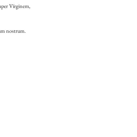
mper Vírginem,
um nostrum.